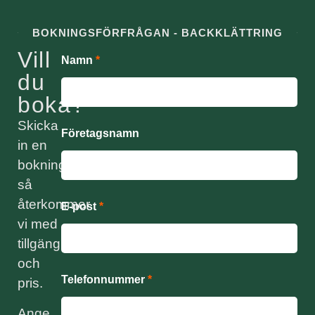
BOKNINGSFÖRFRÅGAN - BACKKLÄTTRING
Vill
Namn
*
du
boka?
Skicka
Företagsnamn
in en
bokningsförfrågan
så
återkommer
E-post
*
vi med
tillgänglighet
och
Telefonnummer
*
pris.
Ange