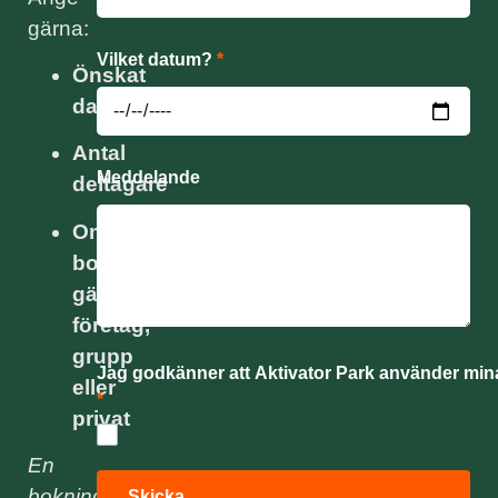
gärna:
Vilket datum?
*
Önskat
datum
Antal
Meddelande
deltagare
Om
bokningen
gäller
företag,
grupp
Jag godkänner att Aktivator Park använder mina
eller
*
privat
En
bokningsförfrågan
Skicka