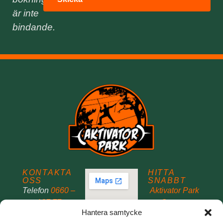
är inte
bindande.
KONTAKTA
HITTA
OSS
SNABBT
Telefon
0660 –
Aktivator Park
187 77
Om oss
Hantera samtycke
Mobil/SMS
Uthyrning