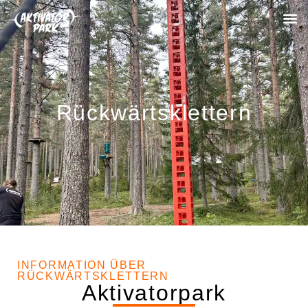
Rückwärtsklettern
INFORMATION ÜBER
RÜCKWÄRTSKLETTERN
Aktivatorpark