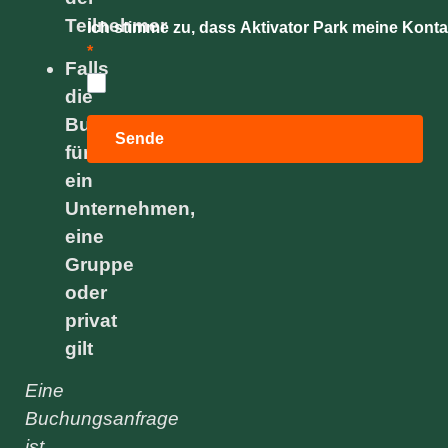
Teilnehmer
Ich stimme zu, dass Aktivator Park meine Kon
*
Falls
die
Buchung
Sende
für
ein
Unternehmen,
eine
Gruppe
oder
privat
gilt
Eine
Buchungsanfrage
ist