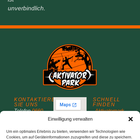
unverbindlich.
KONTAKTIEREN
SCHNELL
SIE UNS
FINDEN
Telefon
0660 –
Aktivatorpark
187 77
Über uns
Einwilligung verwalten
Mobil/SMS
Vermietung
Um ein optimales Erlebnis zu bieten, verwenden wir Technologien wie
070 – 211 03
Bedingungen
Cookies, um auf Geräteinformationen zuzugreifen und diese zu speichern.