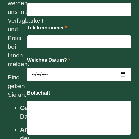
werden
uns mit
Verfügbarkeit
Telefonnummer
*
und
Preis
bei
Ihnen
Welches Datum?
*
melden.
Bitte
geben
Botschaft
Sie an:
Gewünschtes
Datum
Anzahl
der