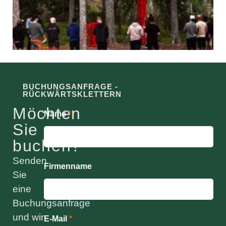
BUCHUNGSANFRAGE -
RÜCKWÄRTSKLETTERN
Möchten
Name
*
Sie
buchen?
Senden
Firmenname
Sie
eine
Buchungsanfrage
und wir
E-Mail
*